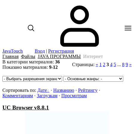
JavaTouch
Вход
|
Регистрация
Главная
Файлы
JAVA ПРОГРАММЫ
Интернет
В категории материалов
:
36
Страницы
:
«
1
2
3
4
5
...
8
9
»
Показано материалов
:
9-12
Сортировать по
:
Дате
·
Названию
·
Рейтингу
·
Комментариям
·
Загрузкам
·
Просмотрам
UC Browser v8.8.1