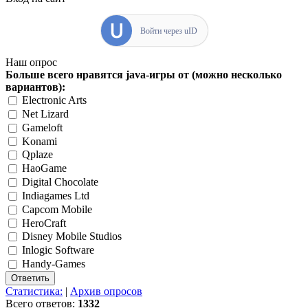
Войти через uID
Наш опрос
Больше всего нравятся java-игры от (можно несколько
вариантов):
Electronic Arts
Net Lizard
Gameloft
Konami
Qplaze
HaoGame
Digital Chocolate
Indiagames Ltd
Capcom Mobile
HeroCraft
Disney Mobile Studios
Inlogic Software
Handy-Games
Статистика:
|
Архив опросов
Всего ответов:
1332