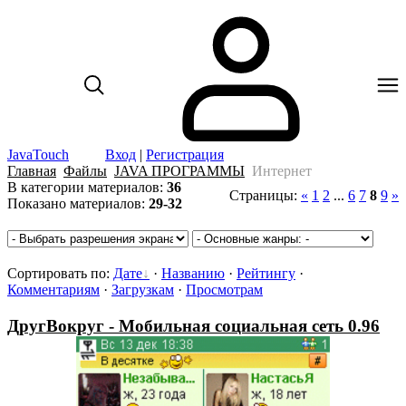
JavaTouch
Вход
|
Регистрация
Главная
Файлы
JAVA ПРОГРАММЫ
Интернет
В категории материалов
:
36
Страницы
:
«
1
2
...
6
7
8
9
»
Показано материалов
:
29-32
Сортировать по
:
Дате
·
Названию
·
Рейтингу
·
Комментариям
·
Загрузкам
·
Просмотрам
ДругВокруг - Мобильная социальная сеть 0.96