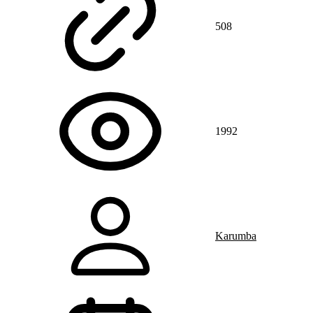
508
1992
Karumba