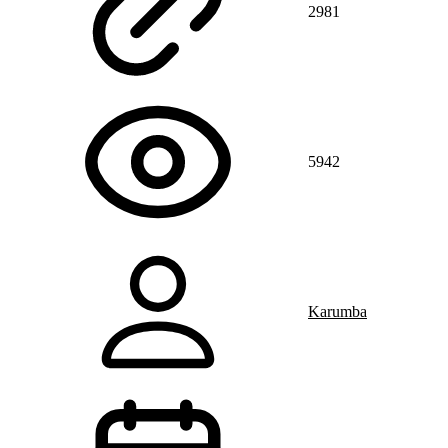
2981
5942
Karumba