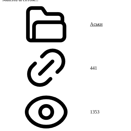
Аськи
441
1353