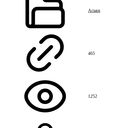
Аськи
465
1252