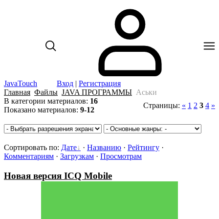
JavaTouch
Вход
|
Регистрация
Главная
Файлы
JAVA ПРОГРАММЫ
Аськи
В категории материалов
:
16
Страницы
:
«
1
2
3
4
»
Показано материалов
:
9-12
Сортировать по
:
Дате
·
Названию
·
Рейтингу
·
Комментариям
·
Загрузкам
·
Просмотрам
Новая версия ICQ Mobile