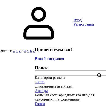
ОРЫ
Вход
|
Регистрация
Приветствуем вас
!
раницы
:
«
1
2
3
4
5
6
»
Вход
|
Регистрация
Поиск
Категории раздела
Экшн
Динамичные ява игры.
Аркады
Большая часть аркадных ява игр для
сенсорных платформенные.
Гонки