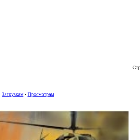
E КАТАЛОГ
JT-ФОРУМ
JAVA ИГРЫ ON-LINE
АНОНСЫ & ОБЗ
Ст
·
Загрузкам
·
Просмотрам