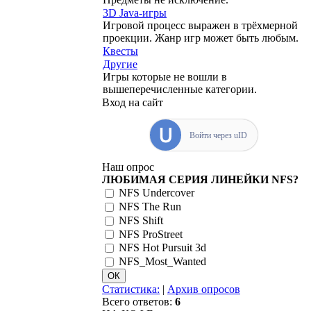
3D Java-игры
Игровой процесс выражен в трёхмерной
проекции. Жанр игр может быть любым.
Квесты
Другие
Игры которые не вошли в
вышеперечисленные категории.
Вход на сайт
Войти через uID
Наш опрос
ЛЮБИМАЯ СЕРИЯ ЛИНЕЙКИ NFS?
NFS Undercover
NFS The Run
NFS Shift
NFS ProStreet
NFS Hot Pursuit 3d
NFS_Most_Wanted
Статистика:
|
Архив опросов
Всего ответов:
6