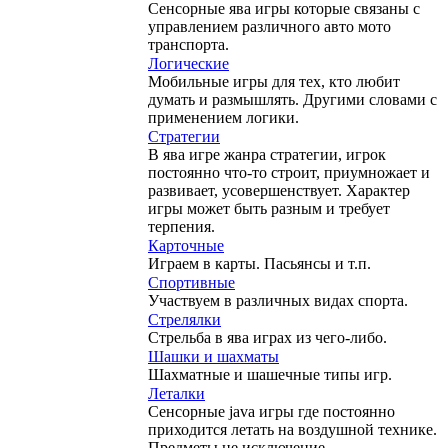
Сенсорные ява игры которые связаны с
управлением различного авто мото
транспорта.
Логические
Мобильные игры для тех, кто любит
думать и размышлять. Другими словами с
применением логики.
Стратегии
В ява игре жанра стратегии, игрок
постоянно что-то строит, приумножает и
развивает, усовершенствует. Характер
игры может быть разным и требует
терпения.
Карточные
Играем в карты. Пасьянсы и т.п.
Спортивные
Участвуем в различных видах спорта.
Стрелялки
Стрельба в ява играх из чего-либо.
Шашки и шахматы
Шахматные и шашечные типы игр.
Леталки
Сенсорные java игры где постоянно
приходится летать на воздушной технике.
Предметы не исключение.