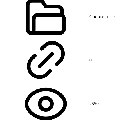
Спортивные
0
2550