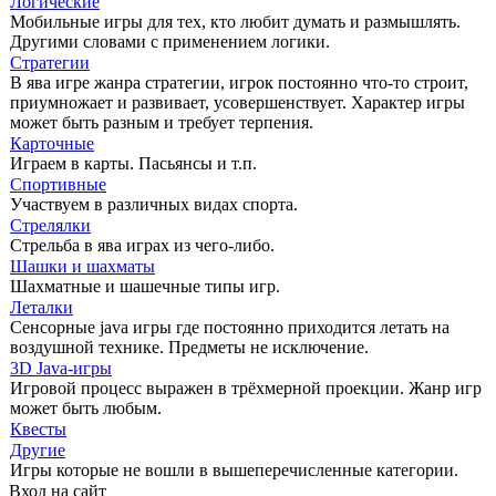
Логические
Мобильные игры для тех, кто любит думать и размышлять.
Другими словами с применением логики.
Стратегии
В ява игре жанра стратегии, игрок постоянно что-то строит,
приумножает и развивает, усовершенствует. Характер игры
может быть разным и требует терпения.
Карточные
Играем в карты. Пасьянсы и т.п.
Спортивные
Участвуем в различных видах спорта.
Стрелялки
Стрельба в ява играх из чего-либо.
Шашки и шахматы
Шахматные и шашечные типы игр.
Леталки
Сенсорные java игры где постоянно приходится летать на
воздушной технике. Предметы не исключение.
3D Java-игры
Игровой процесс выражен в трёхмерной проекции. Жанр игр
может быть любым.
Квесты
Другие
Игры которые не вошли в вышеперечисленные категории.
Вход на сайт