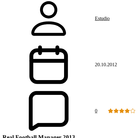
Estudio
20.10.2012
0
Real Football Manager 2013