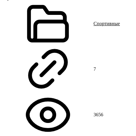
Спортивные
7
3656