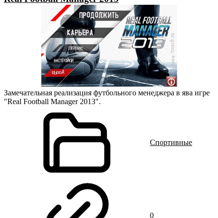
Замечательная реализация футбольного менеджера в ява игре
"Real Football Manager 2013".
Спортивные
0