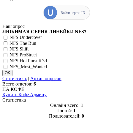
Войти через uID
Наш опрос
ЛЮБИМАЯ СЕРИЯ ЛИНЕЙКИ NFS?
NFS Undercover
NFS The Run
NFS Shift
NFS ProStreet
NFS Hot Pursuit 3d
NFS_Most_Wanted
Статистика:
|
Архив опросов
Всего ответов:
6
НА КОФЕ
Купить Кофе Админу
Статистика
Онлайн всего:
1
Гостей:
1
Пользователей:
0