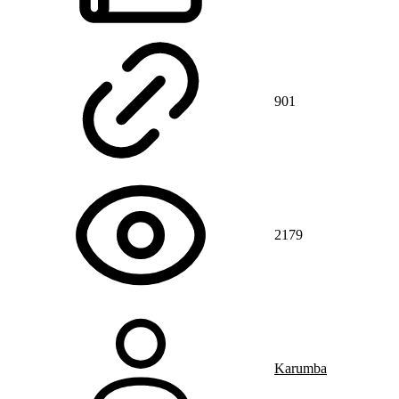
901
2179
Karumba