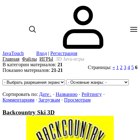
JavaTouch
Вход
|
Регистрация
Главная
Файлы
ИГРЫ
3D Java-игры
В категории материалов
:
21
Страницы
:
«
1
2
3
4
5
6
Показано материалов
:
21-21
Сортировать по
:
Дате
·
Названию
·
Рейтингу
·
Комментариям
·
Загрузкам
·
Просмотрам
Backcountry Ski 3D